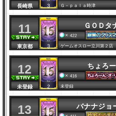
3
長崎県
Ｇ－ｐａｌａ時津
ＧＯＤタ
11
422
3
東京都
ゲームオスロー立川第２店
ちょろー
12
416
2
未登録
未登録
バナナジョ
13