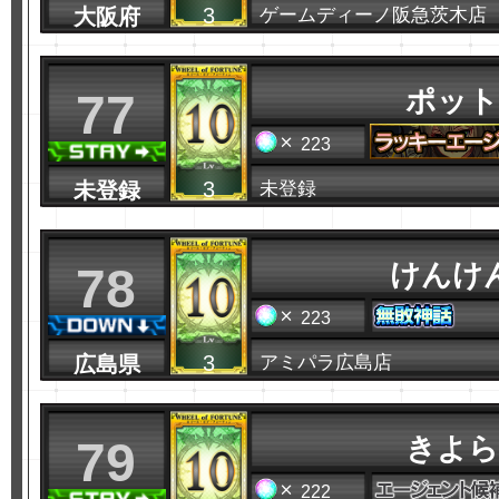
3
大阪府
ゲームディーノ阪急茨木店
ポット
77
223
3
未登録
未登録
けんけ
78
223
3
広島県
アミパラ広島店
きよら
79
222