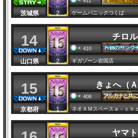
411
2
茨城県
ゲームパニックつくば
チロル
14
410
2
山口県
ギガゾーン岩国店
きょへ（Ａ
15
408
1
京都府
ネオＡＭスペースａ－ｃｈ
ヤマト
16