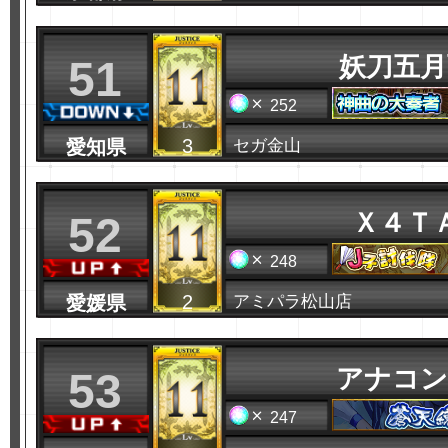
妖刀五月
51
252
3
愛知県
セガ金山
Ｘ４Ｔ
52
248
2
愛媛県
アミパラ松山店
アナコン
53
247