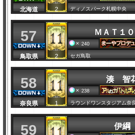
2
北海道
ディノスパーク札幌中央
ＭＡＴ１０
57
240
2
鳥取県
セガ鳥取
湊 智
58
238
1
奈良県
ラウンドワンスタジアム奈
伊綱
59