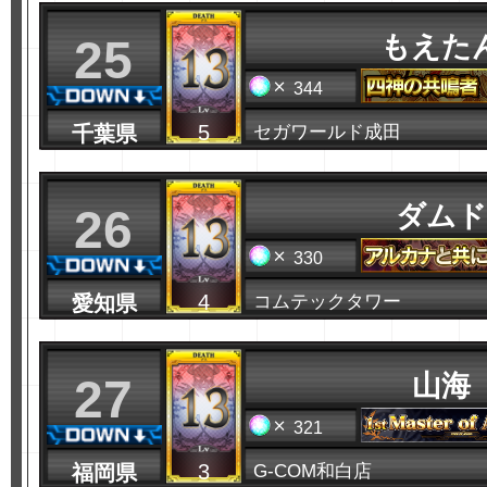
もえた
25
344
5
千葉県
セガワールド成田
ダムド
26
330
4
愛知県
コムテックタワー
山海
27
321
3
福岡県
G-COM和白店