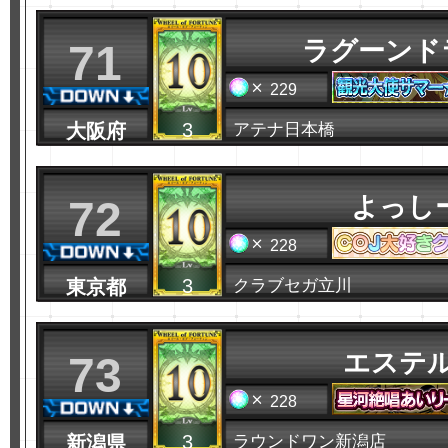
ラグーンド
71
229
3
大阪府
アテナ日本橋
よっし
72
228
3
東京都
クラブセガ立川
エステル
73
228
3
新潟県
ラウンドワン新潟店