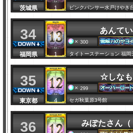
1
茨城県
ピンクパンサー水戸けやき
あんてい
34
300
1
福岡県
タイトーステーション 福岡
☆しなも
35
299
4
東京都
セガ秋葉原3号館
みぽたさん（
36