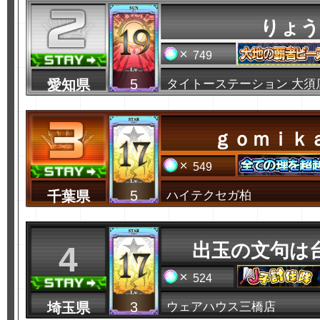
りょう
749
5
愛知県
タイトーステーション 大須
ｇｏｍｉｋ
549
5
千葉県
ハイテクセガ柏
出玉の文句は
4
524
3
埼玉県
ウェアハウス三橋店