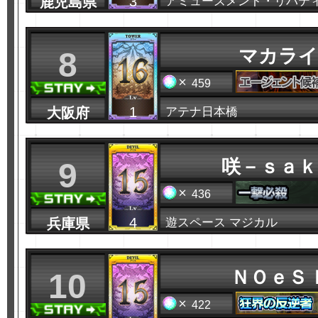
3
鹿児島県
アミューズメント・リバテ
マカライ
8
459
1
大阪府
アテナ日本橋
咲－ｓａｋ
9
436
4
兵庫県
遊スペース マジカル
ＮＯｅＳ
10
422