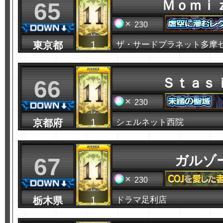
Ｍｏｍｉ
65
230
1
東京都
ザ・サードプラネット多摩
Ｓｔａｓ
66
230
1
京都府
シェルネット西院
ガルゾ
67
230
1
栃木県
ドラマ足利店