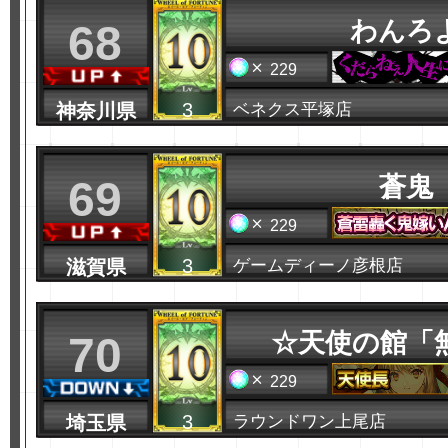
わんろ
68
229
3
神奈川県
ベネクス平塚店
蒼鬼
69
229
3
滋賀県
ゲームディーノ彦根店
☆天使の館「
70
229
3
埼玉県
ラウンドワン上尾店