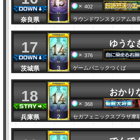
402
1
奈良県
ラウンドワンスタジアム奈
ゆうな
17
376
3
茨城県
ゲームパニックつくば
おかり
18
368
2
兵庫県
セガフェニックスプラザ摩