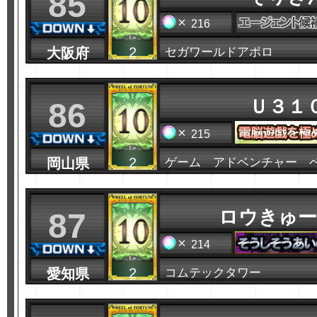
85
216
2
大阪府
セガワールドアポロ
Ｕ３１
86
215
2
岡山県
ゲーム アドベンチャー 
ロウきゅー
87
214
2
愛知県
コムテックタワー