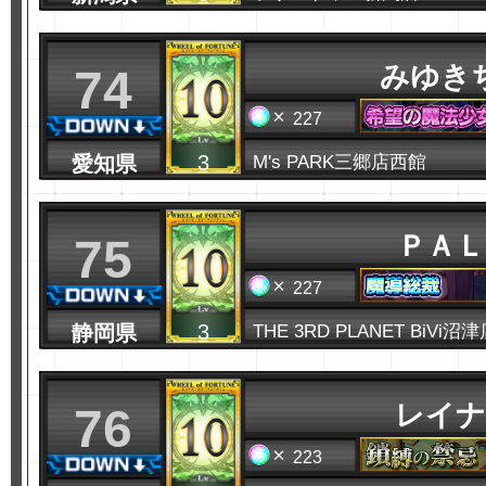
みゆき
74
227
3
愛知県
M's PARK三郷店西館
ＰＡＬ
75
227
3
静岡県
THE 3RD PLANET BiVi沼
レイナ
76
223