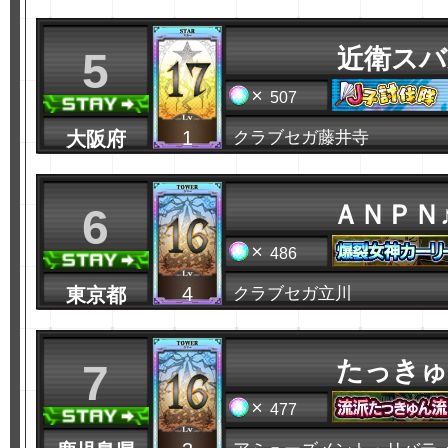
近衛スバ
5
507
1
大阪府
クラブセガ藤井寺
ＡＮＰＮ
6
486
4
東京都
クラブセガ立川
たっきゅ
7
477