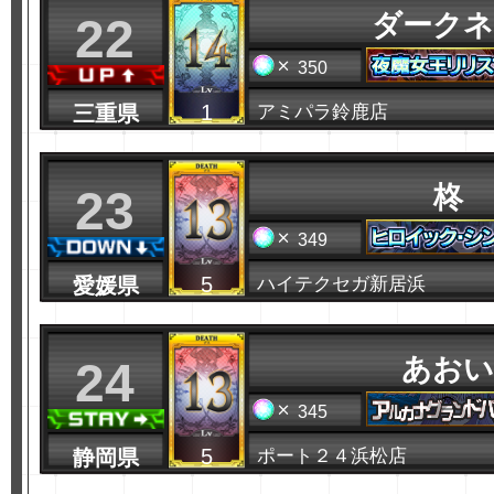
ダークネ
22
350
1
三重県
アミパラ鈴鹿店
柊
23
349
5
愛媛県
ハイテクセガ新居浜
あおい
24
345
5
静岡県
ポート２４浜松店