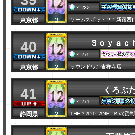
282
3
東京都
ゲームスポット２１新宿西
Ｓｏｙａｃ
40
279
2
東京都
ラウンドワン吉祥寺店
くろぶた
41
271
2
静岡県
THE 3RD PLANET BiVi沼