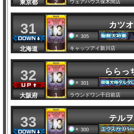
2
東京都
ウェアハウス保木間店
カツオ
31
305
1
北海道
キャッツアイ新川店
ららっ
32
301
1
大阪府
ラウンドワン千日前店
テルヲ
33
300