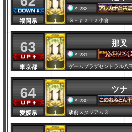
62
232
1
福岡県
Ｇ－ｐａｌａ小倉
那叉
63
231
1
東京都
ゲームプラザセントラル八
ツナ
64
230
1
愛媛県
駅前スタジアム３