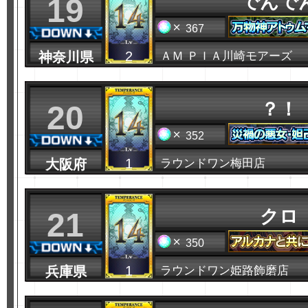
でんで
19
367
2
神奈川県
ＡＭ ＰＩＡ川崎モアーズ
？！
20
352
1
大阪府
ラウンドワン梅田店
クロ
21
350
1
兵庫県
ラウンドワン姫路飾磨店