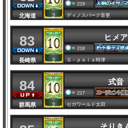
219
2
北海道
ディノスパーク音更
ヒメア
83
218
2
長崎県
Ｇ－ｐａｌａ時津
式音
84
217
2
群馬県
セガワールド太田
そりき