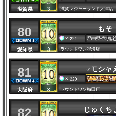
3
滋賀県
滋賀レジャーランド大津店
もそ
80
221
3
愛知県
ラウンドワン鳴海店
♂モシャ
81
220
3
大阪府
ラウンドワン梅田店
じゅくち
82