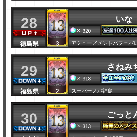
いな
28
320
3
徳島県
アミューズメントパフェパ
さねみ
29
318
2
福島県
スーパーノバ福島
ごっと
30
313