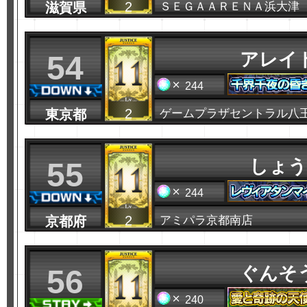
2
滋賀県
ＳＥＧＡＡＲＥＮＡ浜大津
アレイ
54
244
2
東京都
ゲームプラザセントラル八
しょう
55
244
2
京都府
アミパラ京都南店
ぐんそ
56
240