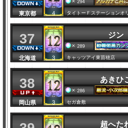
294
4
東京都
タイトーＦステーションオ
ジン
37
289
3
北海道
キャッツアイ東苗穂店
あきひ
38
286
3
岡山県
セガ倉敷
超へた
39