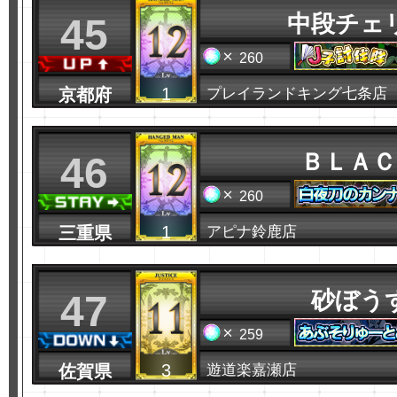
中段チェ
45
260
1
京都府
プレイランドキング七条店
ＢＬＡＣ
46
260
1
三重県
アピナ鈴鹿店
砂ぼう
47
259
3
佐賀県
遊道楽嘉瀬店