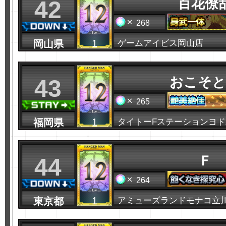
百花僚
42
268
1
岡山県
ゲームアイビス岡山店
おこそと
43
265
1
福岡県
タイトーFステーションヨ
Ｆ
44
264
1
東京都
アミューズランドモナコ立